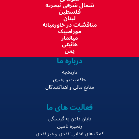
شمال شرقی نیجریه
فلسطین
لبنان
مناقشات در خاورمیانه
موزامبیک
میانمار
هائیتی
یمن
درباره ما
تاریخچه
حاکمیت و رهبری
منابع مالی و اهداکنندگان
فعالیت های ما
پایان دادن به گرسنگی
زنجیره تامین
کمک های غذایی: نقدی و غیر نقدی