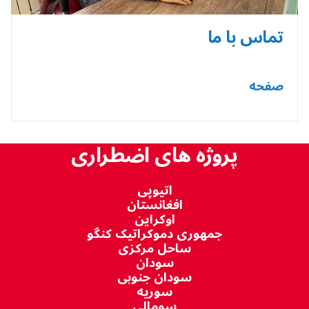
تماس با ما
صفحه
پروژه های اضطراری
اتیوپی
افغانستان
اوکراین
جمهوری دموکراتیک کنگو
ساحل مرکزی
سودان
سودان جنوبی
سوریه
سومالی