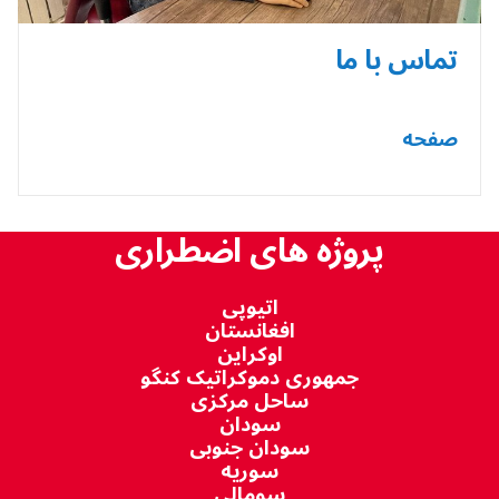
تماس با ما
صفحه
پروژه های اضطراری
اتیوپی
افغانستان
اوکراین
جمهوری دموکراتیک کنگو
ساحل مرکزی
سودان
سودان جنوبی
سوریه
سومالی