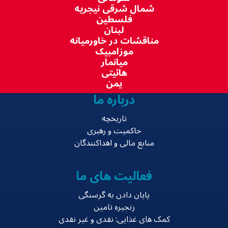
شمال شرقی نیجریه
فلسطین
لبنان
مناقشات در خاورمیانه
موزامبیک
میانمار
هائیتی
یمن
درباره ما
تاریخچه
حاکمیت و رهبری
منابع مالی و اهداکنندگان
فعالیت های ما
پایان دادن به گرسنگی
زنجیره تامین
کمک های غذایی: نقدی و غیر نقدی