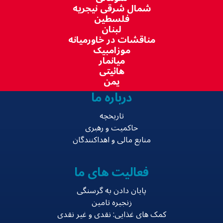
شمال شرقی نیجریه
فلسطین
لبنان
مناقشات در خاورمیانه
موزامبیک
میانمار
هائیتی
یمن
درباره ما
تاریخچه
حاکمیت و رهبری
منابع مالی و اهداکنندگان
فعالیت های ما
پایان دادن به گرسنگی
زنجیره تامین
کمک های غذایی: نقدی و غیر نقدی