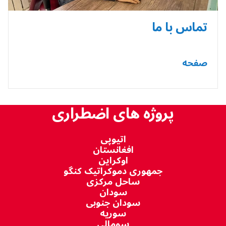
تماس با ما
صفحه
پروژه های اضطراری
اتیوپی
افغانستان
اوکراین
جمهوری دموکراتیک کنگو
ساحل مرکزی
سودان
سودان جنوبی
سوریه
سومالی