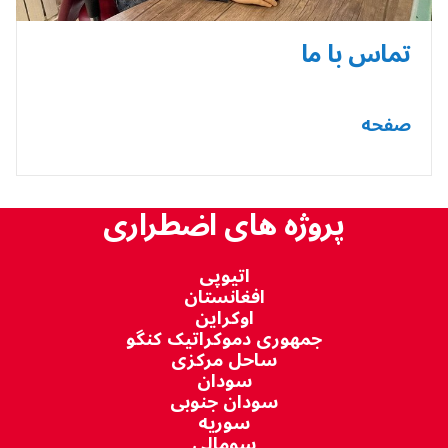
تماس با ما
صفحه
پروژه های اضطراری
اتیوپی
افغانستان
اوکراین
جمهوری دموکراتیک کنگو
ساحل مرکزی
سودان
سودان جنوبی
سوریه
سومالی