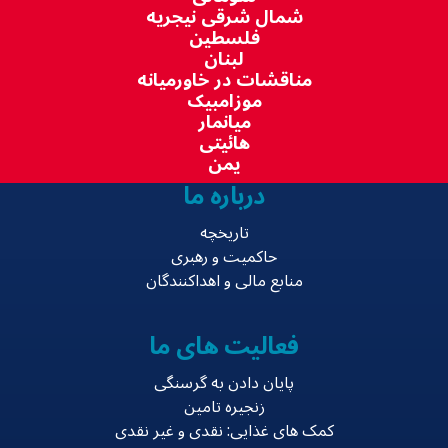
شمال شرقی نیجریه
فلسطین
لبنان
مناقشات در خاورمیانه
موزامبیک
میانمار
هائیتی
یمن
درباره ما
تاریخچه
حاکمیت و رهبری
منابع مالی و اهداکنندگان
فعالیت های ما
پایان دادن به گرسنگی
زنجیره تامین
کمک های غذایی: نقدی و غیر نقدی