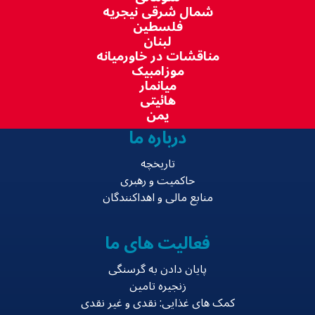
شمال شرقی نیجریه
فلسطین
لبنان
مناقشات در خاورمیانه
موزامبیک
میانمار
هائیتی
یمن
درباره ما
تاریخچه
حاکمیت و رهبری
منابع مالی و اهداکنندگان
فعالیت های ما
پایان دادن به گرسنگی
زنجیره تامین
کمک های غذایی: نقدی و غیر نقدی