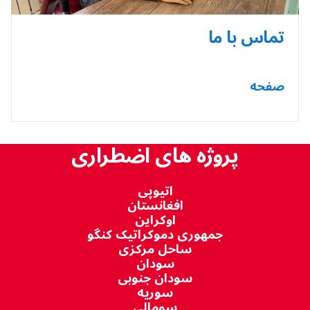
تماس با ما
صفحه
پروژه های اضطراری
اتیوپی
افغانستان
اوکراین
جمهوری دموکراتیک کنگو
ساحل مرکزی
سودان
سودان جنوبی
سوریه
سومالی