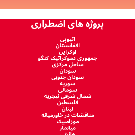
پروژه های اضطراری
اتیوپی
افغانستان
اوکراین
جمهوری دموکراتیک کنگو
ساحل مرکزی
سودان
سودان جنوبی
سوریه
سومالی
شمال شرقی نیجریه
فلسطین
لبنان
مناقشات در خاورمیانه
موزامبیک
میانمار
هائیتی