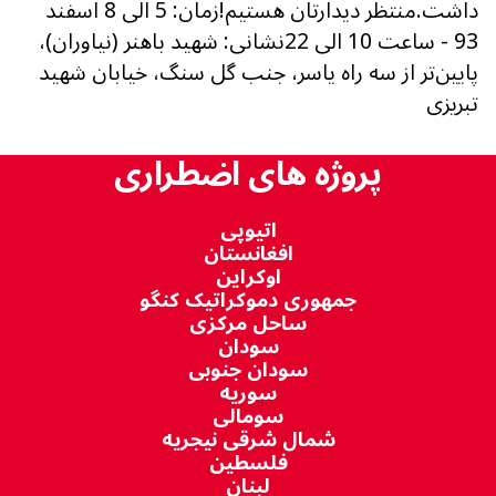
داشت.منتظر دیدارتان هستیم!زمان: 5 الی 8 اسفند
93 - ساعت 10 الی 22نشانی: شهید باهنر (نیاوران)،
پایین‌تر از سه راه یاسر، جنب گل سنگ، خیابان شهید
تبریزی
پروژه های اضطراری
اتیوپی
افغانستان
اوکراین
جمهوری دموکراتیک کنگو
ساحل مرکزی
سودان
سودان جنوبی
سوریه
سومالی
شمال شرقی نیجریه
فلسطین
لبنان