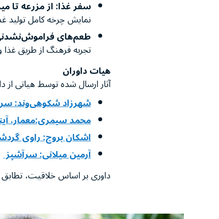
سفر غذا: از مزرعه تا میز
نمایش چرخه کامل تولید غذ
طعم‌های فراموش‌نشدن
تجربه فرهنگ از طریق غذا 
هیات داوران
آثار ارسال‌ شده توسط هیاتی ا
شهرزاد شکوهی‌وند: سر
محمد سیمری:معمار، آین
اشکان بروج: راوی گردش
آرمین میلانی: سرآشپز
داوری بر اساس خلاقیت، تطابق با