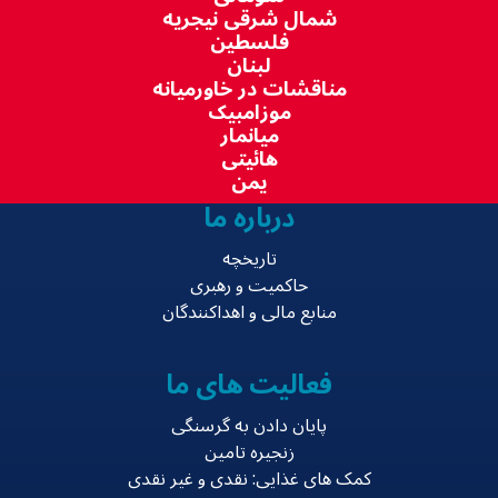
شمال شرقی نیجریه
فلسطین
لبنان
مناقشات در خاورمیانه
موزامبیک
میانمار
هائیتی
یمن
درباره ما
تاریخچه
حاکمیت و رهبری
منابع مالی و اهداکنندگان
فعالیت های ما
پایان دادن به گرسنگی
زنجیره تامین
کمک های غذایی: نقدی و غیر نقدی