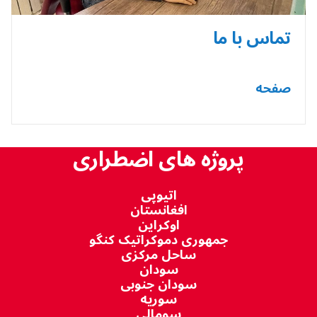
تماس با ما
صفحه
پروژه های اضطراری
اتیوپی
افغانستان
اوکراین
جمهوری دموکراتیک کنگو
ساحل مرکزی
سودان
سودان جنوبی
سوریه
سومالی