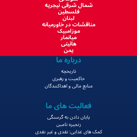
شمال شرقی نیجریه
فلسطین
لبنان
مناقشات در خاورمیانه
موزامبیک
میانمار
هائیتی
یمن
درباره ما
تاریخچه
حاکمیت و رهبری
منابع مالی و اهداکنندگان
فعالیت های ما
پایان دادن به گرسنگی
زنجیره تامین
کمک های غذایی: نقدی و غیر نقدی