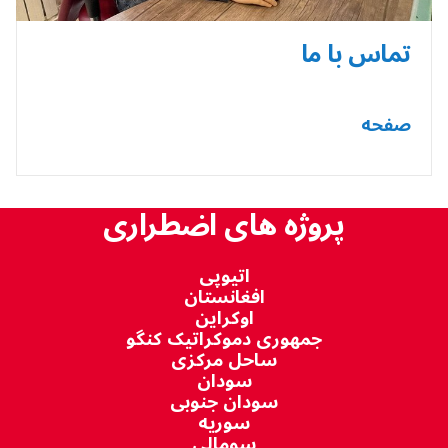
تماس با ما
صفحه
پروژه های اضطراری
اتیوپی
افغانستان
اوکراین
جمهوری دموکراتیک کنگو
ساحل مرکزی
سودان
سودان جنوبی
سوریه
سومالی