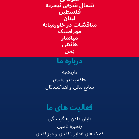
شمال شرقی نیجریه
فلسطین
لبنان
مناقشات در خاورمیانه
موزامبیک
میانمار
هائیتی
یمن
درباره ما
تاریخچه
حاکمیت و رهبری
منابع مالی و اهداکنندگان
فعالیت های ما
پایان دادن به گرسنگی
زنجیره تامین
کمک های غذایی: نقدی و غیر نقدی