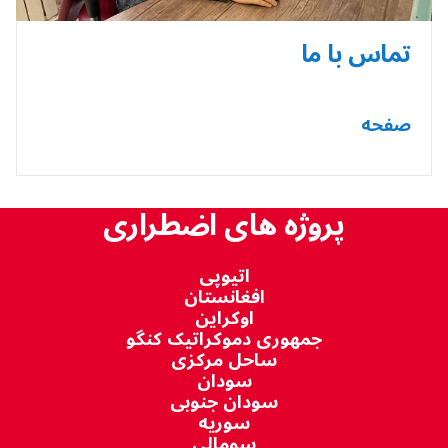
تماس با ما
صفحه
پروژه های اضطراری
اتیوپی
افغانستان
اوکراین
جمهوری دموکراتیک کنگو
ساحل مرکزی
سودان
سودان جنوبی
سوریه
سومالی