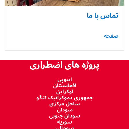
تماس با ما
صفحه
پروژه های اضطراری
اتیوپی
افغانستان
اوکراین
جمهوری دموکراتیک کنگو
ساحل مرکزی
سودان
سودان جنوبی
سوریه
سومالی