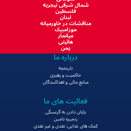
شمال شرقی نیجریه
فلسطین
لبنان
مناقشات در خاورمیانه
موزامبیک
میانمار
هائیتی
یمن
درباره ما
تاریخچه
حاکمیت و رهبری
منابع مالی و اهداکنندگان
فعالیت های ما
پایان دادن به گرسنگی
زنجیره تامین
کمک های غذایی: نقدی و غیر نقدی